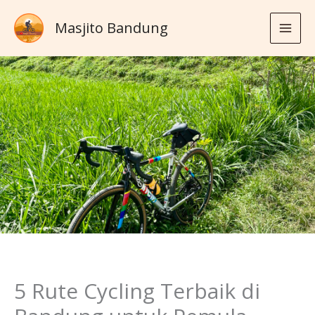
Skip
Masjito Bandung
to
content
5 Rute Cycling Terbaik di